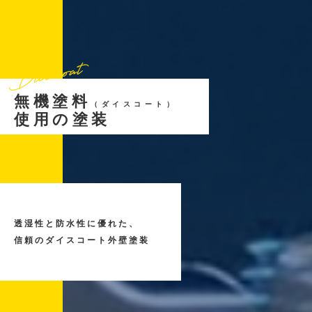
無機塗料
ダイイチ
建設会社ダイイチ
SDGS
（ダイスコート）
使用の塗装
品質と安全を最優先とし
塗装で建物の寿命を延ばし、
透湿性と防水性に優れた、
柔軟性と迅速な対応力で、
資源的節約を促進する。
信頼のダイスコート外壁塗装
お客様の要求に応えお客様との
パートナーシップを築きます。